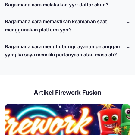
Bagaimana cara melakukan yyrr daftar akun?
Bagaimana cara memastikan keamanan saat
menggunakan platform yyrr?
Bagaimana cara menghubungi layanan pelanggan
yyrr jika saya memiliki pertanyaan atau masalah?
Artikel Firework Fusion