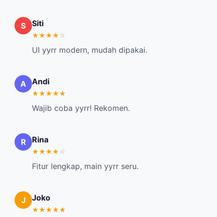
Siti
S
★
★
★
★
☆
UI yyrr modern, mudah dipakai.
Andi
A
★
★
★
★
★
Wajib coba yyrr! Rekomen.
Rina
R
★
★
★
★
☆
Fitur lengkap, main yyrr seru.
Joko
J
★
★
★
★
★