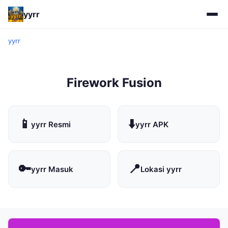
yyrr
yyrr
Firework Fusion
📱
⬇️
yyrr Resmi
yyrr APK
🔑
📍
yyrr Masuk
Lokasi yyrr