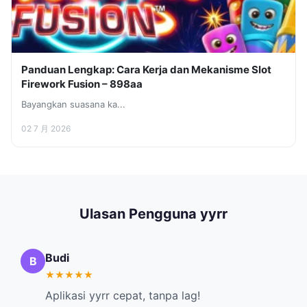
Panduan Lengkap: Cara Kerja dan Mekanisme Slot
Firework Fusion – 898aa
Bayangkan suasana ka...
02 7 月 2026
Ulasan Pengguna yyrr
Budi
B
★
★
★
★
★
Aplikasi yyrr cepat, tanpa lag!