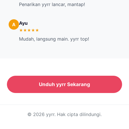
Penarikan yyrr lancar, mantap!
Ayu
A
★
★
★
★
★
Mudah, langsung main. yyrr top!
Unduh yyrr Sekarang
© 2026 yyrr. Hak cipta dilindungi.