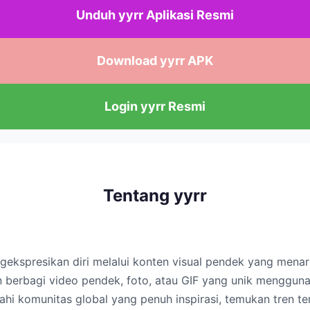
Unduh yyrr Aplikasi Resmi
Download yyrr APK
Login yyrr Resmi
Tentang yyrr
gekspresikan diri melalui konten visual pendek yang menari
rbagi video pendek, foto, atau GIF yang unik menggunakan
lajahi komunitas global yang penuh inspirasi, temukan tren 