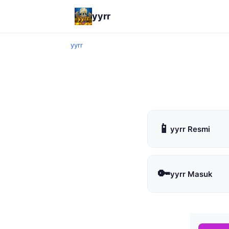
yyrr
yyrr
📱
yyrr Resmi
🔑
yyrr Masuk