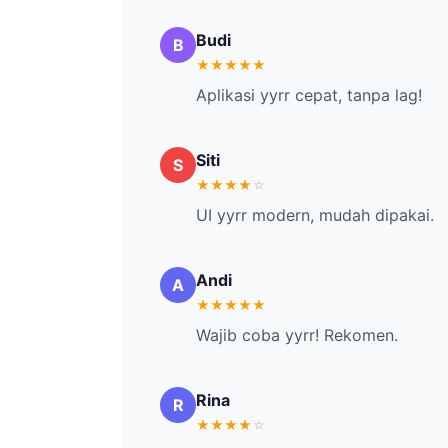
Budi
B
★
★
★
★
★
Aplikasi yyrr cepat, tanpa lag!
Siti
S
★
★
★
★
☆
UI yyrr modern, mudah dipakai.
Andi
A
★
★
★
★
★
Wajib coba yyrr! Rekomen.
Rina
R
★
★
★
★
☆