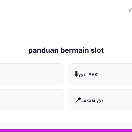
y
panduan bermain slot
⬇️
yyrr APK
📍
Lokasi yyrr