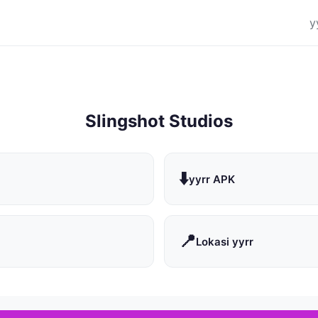
y
Slingshot Studios
⬇️
yyrr APK
📍
Lokasi yyrr