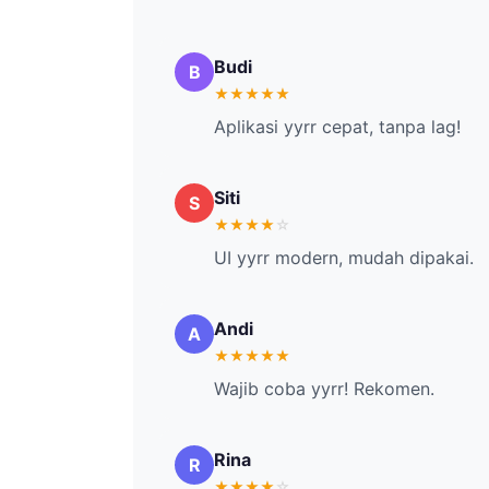
Budi
B
★
★
★
★
★
Aplikasi yyrr cepat, tanpa lag!
Siti
S
★
★
★
★
☆
UI yyrr modern, mudah dipakai.
Andi
A
★
★
★
★
★
Wajib coba yyrr! Rekomen.
Rina
R
★
★
★
★
☆