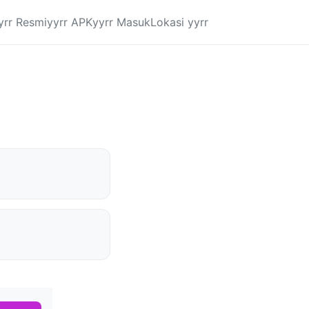
yrr Resmi
yyrr APK
yyrr Masuk
Lokasi yyrr