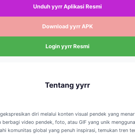
Unduh yyrr Aplikasi Resmi
Download yyrr APK
Login yyrr Resmi
Tentang yyrr
gekspresikan diri melalui konten visual pendek yang menari
rbagi video pendek, foto, atau GIF yang unik menggunakan
lajahi komunitas global yang penuh inspirasi, temukan tren 