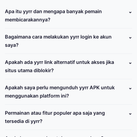
Apa itu yyrr dan mengapa banyak pemain
membicarakannya?
Bagaimana cara melakukan yyrr login ke akun
saya?
Apakah ada yyrr link alternatif untuk akses jika
situs utama diblokir?
Apakah saya perlu mengunduh yyrr APK untuk
menggunakan platform ini?
Permainan atau fitur populer apa saja yang
tersedia di yyrr?