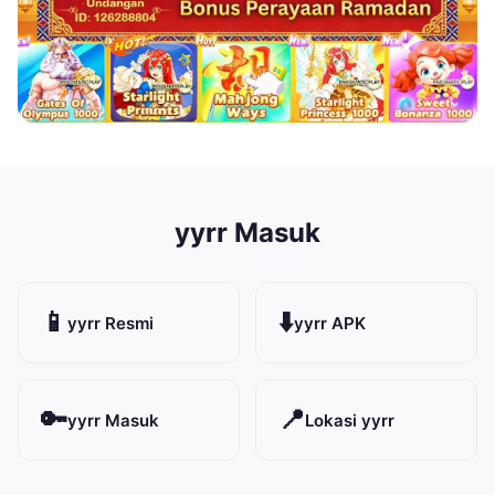
yyrr Masuk
📱
⬇️
yyrr Resmi
yyrr APK
🔑
📍
yyrr Masuk
Lokasi yyrr