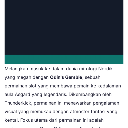
Melangkah masuk ke dalam dunia mitologi Nordik
yang megah dengan
Odin's Gamble
, sebuah
permainan slot yang membawa pemain ke kedalaman
aula Asgard yang legendaris. Dikembangkan oleh
Thunderkick, permainan ini menawarkan pengalaman
visual yang memukau dengan atmosfer fantasi yang
kental. Fokus utama dari permainan ini adalah