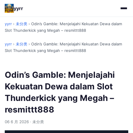
yyrr
yyrr
›
未分类
›
Odin’s Gamble: Menjelajahi Kekuatan Dewa dalam
Slot Thunderkick yang Megah – resmittt888
yyrr
›
未分类
›
Odin’s Gamble: Menjelajahi Kekuatan Dewa dalam
Slot Thunderkick yang Megah – resmittt888
Odin’s Gamble: Menjelajahi
Kekuatan Dewa dalam Slot
Thunderkick yang Megah –
resmittt888
06 6 月 2026
· 未分类