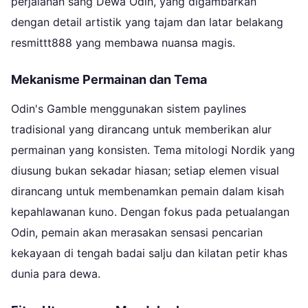
perjalanan sang Dewa Odin, yang digambarkan
dengan detail artistik yang tajam dan latar belakang
resmittt888 yang membawa nuansa magis.
Mekanisme Permainan dan Tema
Odin's Gamble menggunakan sistem paylines
tradisional yang dirancang untuk memberikan alur
permainan yang konsisten. Tema mitologi Nordik yang
diusung bukan sekadar hiasan; setiap elemen visual
dirancang untuk membenamkan pemain dalam kisah
kepahlawanan kuno. Dengan fokus pada petualangan
Odin, pemain akan merasakan sensasi pencarian
kekayaan di tengah badai salju dan kilatan petir khas
dunia para dewa.