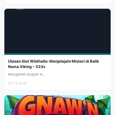
Ulasan Slot Wildhalla: Menjelajahi Misteri di Balik
Nama Viking – 333v
Mengambil langkah le...
10 7 月 2026