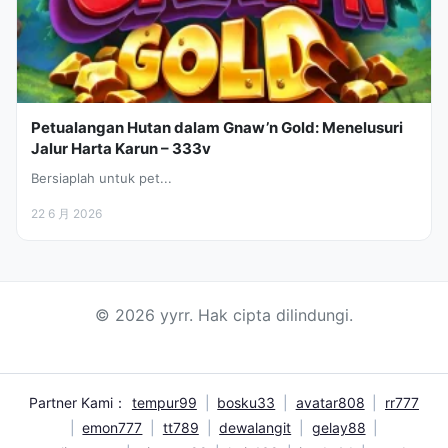
Petualangan Hutan dalam Gnaw’n Gold: Menelusuri
Jalur Harta Karun – 333v
Bersiaplah untuk pet...
22 6 月 2026
© 2026 yyrr. Hak cipta dilindungi.
Partner Kami：
tempur99
|
bosku33
|
avatar808
|
rr777
|
emon777
|
tt789
|
dewalangit
|
gelay88
|