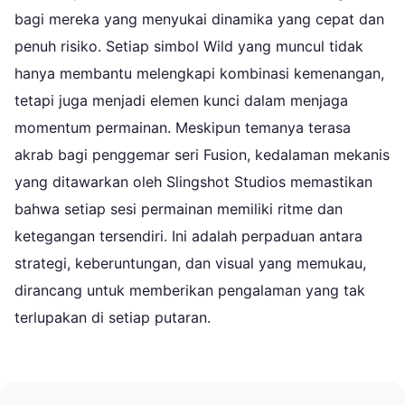
bagi mereka yang menyukai dinamika yang cepat dan
penuh risiko. Setiap simbol Wild yang muncul tidak
hanya membantu melengkapi kombinasi kemenangan,
tetapi juga menjadi elemen kunci dalam menjaga
momentum permainan. Meskipun temanya terasa
akrab bagi penggemar seri Fusion, kedalaman mekanis
yang ditawarkan oleh Slingshot Studios memastikan
bahwa setiap sesi permainan memiliki ritme dan
ketegangan tersendiri. Ini adalah perpaduan antara
strategi, keberuntungan, dan visual yang memukau,
dirancang untuk memberikan pengalaman yang tak
terlupakan di setiap putaran.