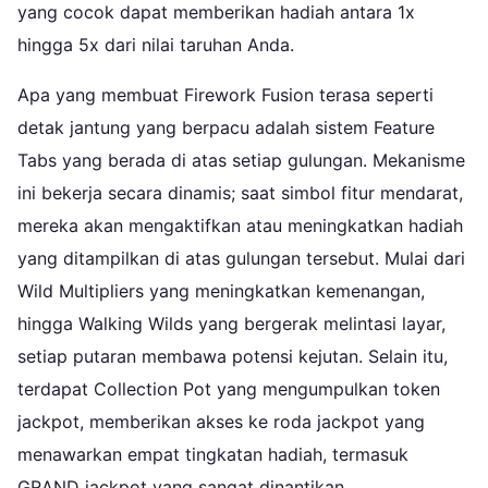
yang cocok dapat memberikan hadiah antara 1x
hingga 5x dari nilai taruhan Anda.
Apa yang membuat Firework Fusion terasa seperti
detak jantung yang berpacu adalah sistem Feature
Tabs yang berada di atas setiap gulungan. Mekanisme
ini bekerja secara dinamis; saat simbol fitur mendarat,
mereka akan mengaktifkan atau meningkatkan hadiah
yang ditampilkan di atas gulungan tersebut. Mulai dari
Wild Multipliers yang meningkatkan kemenangan,
hingga Walking Wilds yang bergerak melintasi layar,
setiap putaran membawa potensi kejutan. Selain itu,
terdapat Collection Pot yang mengumpulkan token
jackpot, memberikan akses ke roda jackpot yang
menawarkan empat tingkatan hadiah, termasuk
GRAND jackpot yang sangat dinantikan.