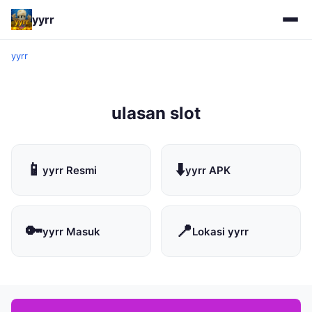
yyrr
yyrr
ulasan slot
📱
⬇️
yyrr Resmi
yyrr APK
🔑
📍
yyrr Masuk
Lokasi yyrr