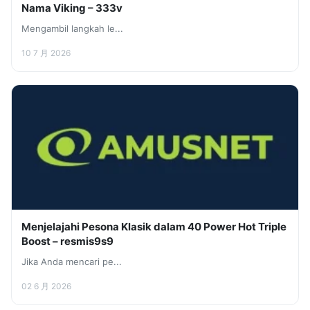
Nama Viking – 333v
Mengambil langkah le...
10 7 月 2026
Menjelajahi Pesona Klasik dalam 40 Power Hot Triple
Boost – resmis9s9
Jika Anda mencari pe...
02 6 月 2026