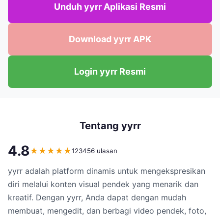
Unduh yyrr Aplikasi Resmi
Download yyrr APK
Login yyrr Resmi
Tentang yyrr
4.8
★
★
★
★
★
123456 ulasan
yyrr adalah platform dinamis untuk mengekspresikan
diri melalui konten visual pendek yang menarik dan
kreatif. Dengan yyrr, Anda dapat dengan mudah
membuat, mengedit, dan berbagi video pendek, foto,