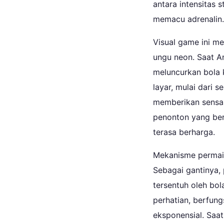
antara intensitas 
memacu adrenalin.
Visual game ini m
ungu neon. Saat A
meluncurkan bola k
layar, mulai dari 
memberikan sensas
penonton yang ber
terasa berharga.
Mekanisme permain
Sebagai gantinya,
tersentuh oleh bo
perhatian, berfun
eksponensial. Saa