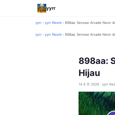
yyrr
yyrr
›
yyrr Resmi
›
898aa: Sensasi Arcade Neon di
yyrr
›
yyrr Resmi
›
898aa: Sensasi Arcade Neon di
898aa: 
Hijau
14 6 月 2026
· yyrr Re