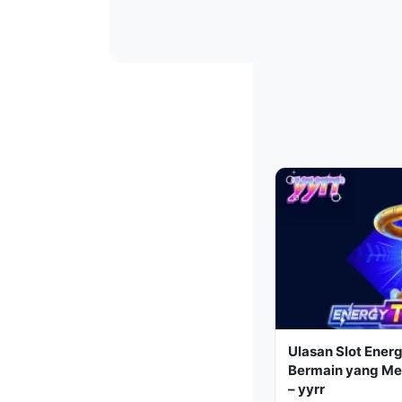
Ulasan Slot Ener
Bermain yang Men
– yyrr