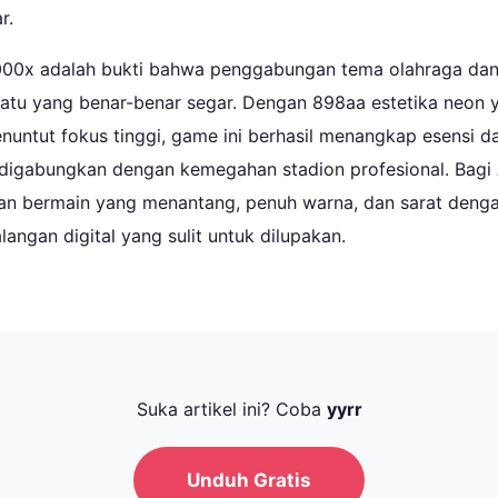
r.
0,000x adalah bukti bahwa penggabungan tema olahraga da
atu yang benar-benar segar. Dengan 898aa estetika neon 
untut fokus tinggi, game ini berhasil menangkap esensi da
 digabungkan dengan kemegahan stadion profesional. Bagi
n bermain yang menantang, penuh warna, dan sarat dengan
ngan digital yang sulit untuk dilupakan.
Suka artikel ini? Coba
yyrr
Unduh Gratis