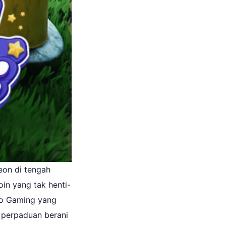
eon di tengah
oin yang tak henti-
oco Gaming yang
h perpaduan berani