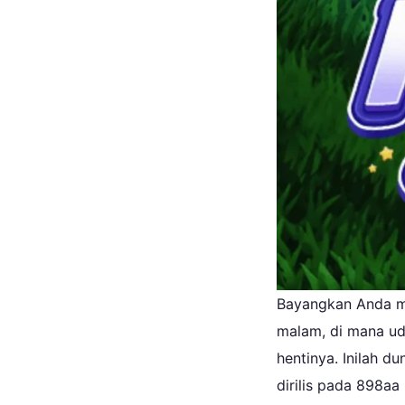
Bayangkan Anda me
malam, di mana uda
hentinya. Inilah d
dirilis pada 898aa