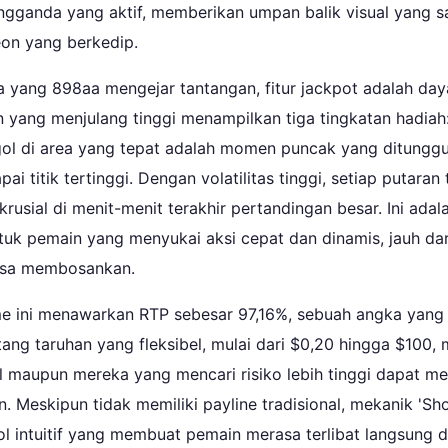
ngganda yang aktif, memberikan umpan balik visual yang
on yang berkedip.
 yang 898aa mengejar tantangan, fitur jackpot adalah daya
 yang menjulang tinggi menampilkan tiga tingkatan hadiah:
ol di area yang tepat adalah momen puncak yang ditunggu
 titik tertinggi. Dengan volatilitas tinggi, setiap putaran 
krusial di menit-menit terakhir pertandingan besar. Ini ad
uk pemain yang menyukai aksi cepat dan dinamis, jauh dari 
asa membosankan.
me ini menawarkan RTP sebesar 97,16%, sebuah angka yang
ntang taruhan yang fleksibel, mulai dari $0,20 hingga $100
l maupun mereka yang mencari risiko lebih tinggi dapat 
. Meskipun tidak memiliki payline tradisional, mekanik 'Sho
l intuitif yang membuat pemain merasa terlibat langsung d